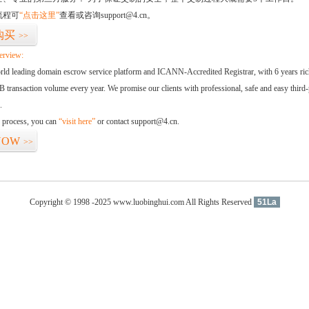
流程可
“点击这里”
查看或咨询support@4.cn。
购买
>>
erview:
orld leading domain escrow service platform and ICANN-Accredited Registrar, with 6 years ri
 transaction volume every year. We promise our clients with professional, safe and easy third-
.
d process, you can
“visit here”
or contact support@4.cn.
NOW
>>
Copyright © 1998 -2025 www.luobinghui.com All Rights Reserved
51La