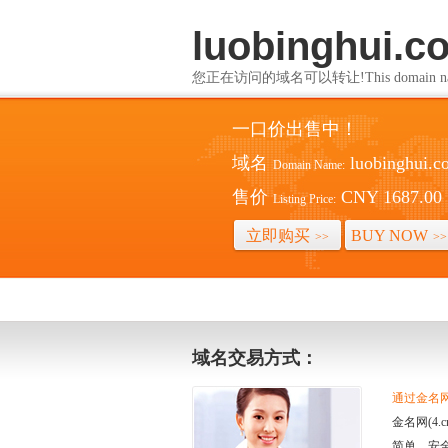
luobinghui.c
您正在访问的域名可以转让!This domain name i
一口价出售中！
域名
luobinghui.c
Domain Name:
售价
CNY 1687.00
Listing Price:
立即购买
BUY NOW
>>
>>
域名交易方式：
通过金名网(
金名网(4
简单、安