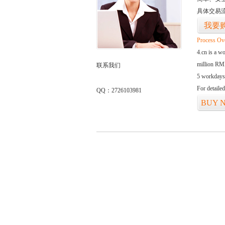
具体交易
我要
Process Ov
4.cn is a w
million RMB
联系我们
5 workdays
For detaile
QQ：2726103981
BUY 